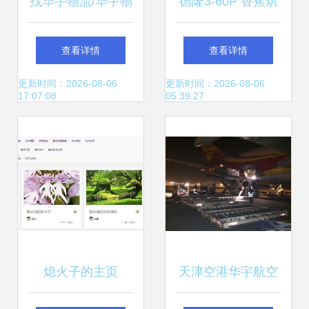
找华宇物流/华宇物
德隆3-60P 香蕉烘
流公司/行李托运/
干机 农产品烘干机
查看详情
查看详情
上海长途搬家的上
图片_高清图_细节
更新时间：2026-08-06
更新时间：2026-08-06
17:07:08
05:39:27
海华宇物流行李包
图
裹托运/ /家具钢琴
运输价格、图片、
详情,上一比多_一
熄火子的主页
天津空港华宇航空
比多产品库