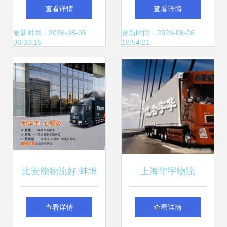
zcool
货运站完成环球航
查看详情
查看详情
线首航保障任务
更新时间：2026-08-06
更新时间：2026-08-06
06:33:15
18:54:21
比安能物流好,蚌埠
上海华宇物流
到聊城物流专线,临
_39552349 _主营
查看详情
查看详情